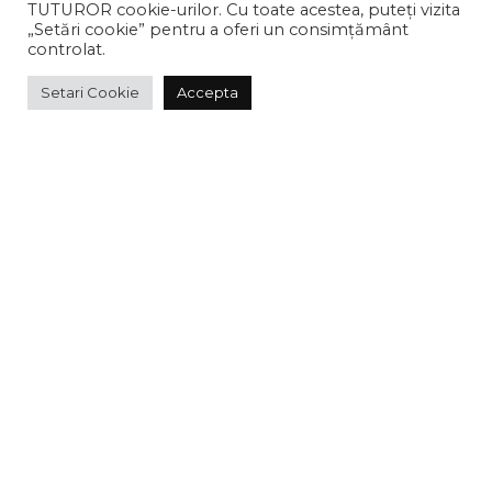
TUTUROR cookie-urilor. Cu toate acestea, puteți vizita
„Setări cookie” pentru a oferi un consimțământ
controlat.
CONTACT
Setari Cookie
Accepta
CALEA VICTORIEI 109, BUCURESTI
TELEFON:
0725 508 256
EMAIL:
CONTACT@THEHGALLERY.COM
PROGRAM
MARTI - SAMBATA:
14:00-19:00
DUMINICA - LUNI:
INCHIS
NEWSLETTER