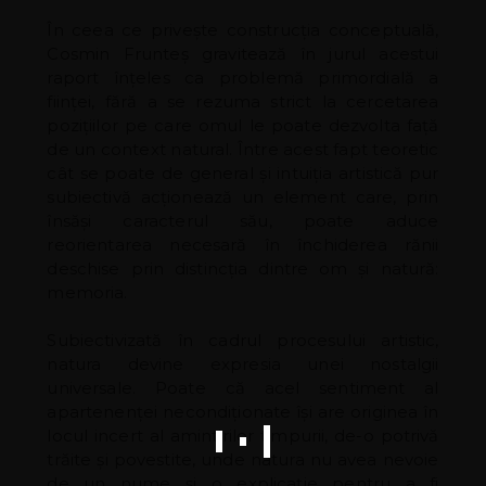
În ceea ce privește construcția conceptuală,
Cosmin Frunteș gravitează în jurul acestui
raport înțeles ca problemă primordială a
ființei, fără a se rezuma strict la cercetarea
pozițiilor pe care omul le poate dezvolta față
de un context natural. Între acest fapt teoretic
cât se poate de general și intuiția artistică pur
subiectivă acționează un element care, prin
însăși caracterul său, poate aduce
reorientarea necesară în închiderea rănii
deschise prin distincția dintre om și natură:
memoria.
Subiectivizată în cadrul procesului artistic,
natura devine expresia unei nostalgii
universale. Poate că acel sentiment al
apartenenței necondiționate își are originea în
locul incert al amintirilor timpurii, de-o potrivă
trăite și povestite, unde natura nu avea nevoie
de un nume și o explicație pentru a fi