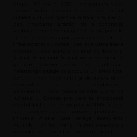
Grupul NOIMA în 2016. Înregistrarea video
prezintă în buclă procesul trasării unui orizont
subiectiv, pluriperspectival și transmite, pas cu
pas, încercarea artiștilor de a concretiza
abstracția prin cea mai grafică formă posibilă:
linia. Cum fiecare copac poartă însemnul unui
infinit estimat cu ochiul liber, adevărata linie a
orizontului este purtată pe rând de fiecare și,
în final, de niciunul. În final, un semn menit să
ghideze privirea către un continuum
neîntrerupt ajunge să producă un efect total
contrar, unde fragmentul si diviziunea devin
elementele care aduc certitudinea
dezorientării. Performance-ul este dublat de
lucrarea lui Cosmin prin care se anticipează
efectul final al acțiunii grupului NOIMA. În lipsa
unei asocieri video, peisajul produce o
impresie stranie care atrage interpretări
multiple – un loc liminal, în care conceptele
obișnuite ale orientării precum direcția și