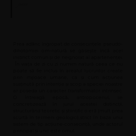
picta
Prea adânc îngropat de consecințele pseudo-
dihotomiei om-natură se găsește încă acel
instinct comun și de neignorat al apartenenței.
În viața de zi cu zi numim natură ceea ce nu
poate să fie inclus în arealul lucrurilor create
prin mijloace umane, ca și cum acțiunea
susținută prin intenție și scop a speciei noastre
ar poseda un caracter transformator intrinsec.
O întreagă epocă, antropocenul, se
concretizează în jurul acestei distincții,
structurând teoretic și științific o eră (mult prea
scurtă în termeni geologici),strict în baza unui
sistem de tip acțiune-consecință, unde actorul
principal și unic este omul.