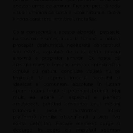
acestor urme-ca-amintiri. Fiecare pictură reda
vizual luminina ca sursă a lumii naturale, fără a
îi nega caracterul imaterial, metafizic.
Ca și consecință a acestei abordări, peisajele
lui Cosmin Frunteș aduc la lumină o natură
proaspăt deshumată, nealterată conceptual
sau estetic, capabilă de a își purta povara
enormă a propriilor amintiri. Cu toate că
artistul intuiește tematic relația contextuală a
omului cu natura, concluzia vizuală nu se
limitează la reperul imediat accesibil și
idealizat al comuniunii absolute. În lucrări
apare natura brută și potențial brutală. Mai
mult, ea apare în aspectul ei perfect
amestecat, purtând amintirea unui melanj
primordial, recent transformat într-o
platformă simplist obiectificată a vieții. Nu
există delimitări. Fiecare element curge și
decurge în acord cu impulsul spontan