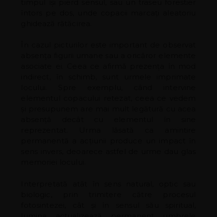
timpul își pierd sensul, sau un traseu forestier
întors pe dos, unde copacii marcați aleatoriu
ghidează rătăcirea.
În cazul picturilor este important de observat
absența figurii umane sau a oricăror elemente
asociate ei. Ceea ce afirmă prezența în mod
indirect, în schimb, sunt urmele imprimate
locului. Spre exemplu, când intervine
elementul copacului retezat, ceea ce vedem
și presupunem are mai mult legătură cu acea
absență decât cu elementul în sine
reprezentat. Urma lăsată ca amintire
permanentă a acțiunii produce un impact în
sens invers, deoarece astfel de urme dau glas
memoriei locului.
Interpretată atât în sens natural, optic sau
biologic, prin trimitere către procesul
fotosintezei, cât și în sensul său spiritual,
lumina actualizează permanent umbrele