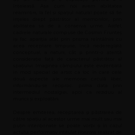
înțeleasă. Așa cum noi avem abilitatea
reamintirii, la fel și spațiul natural poate să fie
înțeles drept păstrător al memoriilor, prin
abilitatea sa de a conserva urme. Astfel,
cadrele naturale compuse de Cosmin Frunteș
își fac apariția atât prin prisma reîntâlnirii cu
acea receptare timpurie, încă nedereglată
conceptual, a naturii, cât și printr-o atentă
considerație față de caracterul păstrător al
spațiului. Imaginea câmpului este evidențiată
în mod special de artist ca loc în care cele
două aspecte ale memoriei circulă liber,
informându-se reciproc: prima data prin
intermediul nostalgiei, apoi ca reziduu al
muncii și exploatării.
Despre emiterea, receptarea și păstrarea de
către spațiu al acestor urme mai mult sau mai
puțin intenționate se poate vorbi și în cazul
actului performativ intitulat
realizat de
Horizons