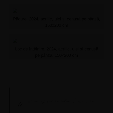
Pădure, 2024, acrilic, ulei și cenușă pe pânză,
150x200 cm
Loc de întâlnire, 2024, acrilic, ulei și cenușă
pe pânză, 150×200 cm
atâta timp cât voi vedea Lumina, voi