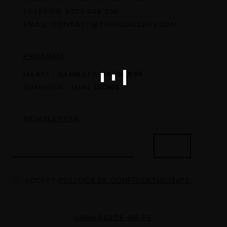
TELEFON:
0725 508 256
EMAIL:
CONTACT@THEHGALLERY.COM
PROGRAM
MARTI - SAMBATA:
14:00-19:00
DUMINICA - LUNI:
INCHIS
NEWSLETTER
ACCEPT
POLITICA DE CONFIDENTIALITATE.
URMARESTE-NE PE