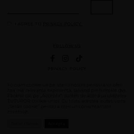
I AGREE TO
PRIVACY POLICY.
FOLLOW US
PRIVACY POLICY
TERMS AND CONDITIONS
Folosim cookie-uri pe site-ul nostru pentru a vă oferi
cea mai relevantă experiență, salvând preferințele dvs.
Făcând clic pe „Accepta”, sunteți de acord cu utilizarea
TUTUROR cookie-urilor. Cu toate acestea, puteți vizita
© 2023 The H Gallery, All rights reserved
„Setări cookie” pentru a oferi un consimțământ
controlat.
Setari Cookie
Accepta