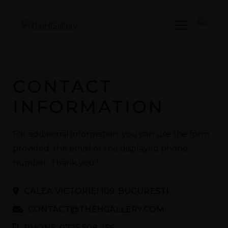
Menu
CONTACT
INFORMATION
For additional information, you can use the form
provided, the email or the displayed phone
number. Thank you !
CALEA VICTORIEI 109, BUCURESTI
CONTACT@THEHGALLERY.COM
PHONE: 0725 508 256