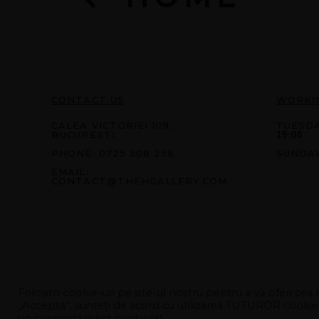
CONTACT US
WORKI
CALEA VICTORIEI 109,
TUESDA
BUCURESTI
19:00
PHONE:
0725 508 256
SUNDA
EMAIL:
CONTACT@THEHGALLERY.COM
Folosim cookie-uri pe site-ul nostru pentru a vă oferi cea 
„Accepta”, sunteți de acord cu utilizarea TUTUROR cookie-ur
un consimțământ controlat.