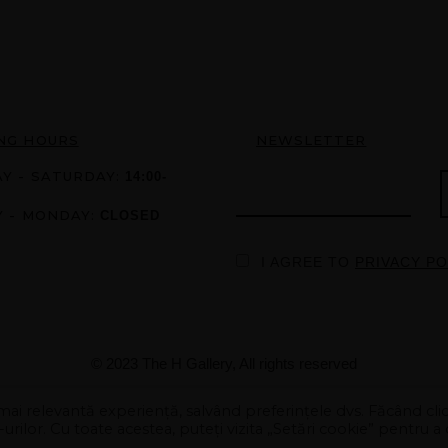
NG HOURS
NEWSLETTER
Y - SATURDAY:
14:00-
Y - MONDAY:
CLOSED
I AGREE TO
PRIVACY PO
© 2023 The H Gallery, All rights reserved
mai relevantă experiență, salvând preferințele dvs. Făcând cli
ilor. Cu toate acestea, puteți vizita „Setări cookie” pentru a 