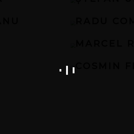
ANU
RADU CO
MARCEL 
COSMIN 